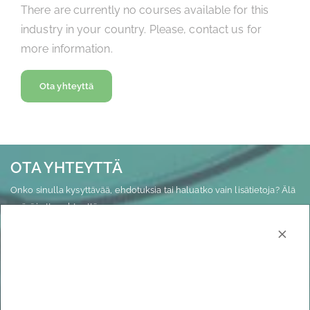
There are currently no courses available for this
industry in your country. Please, contact us for
more information.
Ota yhteyttä
OTA YHTEYTTÄ
Onko sinulla kysyttävää, ehdotuksia tai haluatko vain lisätietoja? Älä
epäröi ottaa yhteyttä.
×
Ota yhteyttä
Tutustu muihin aktiviteetteihimme