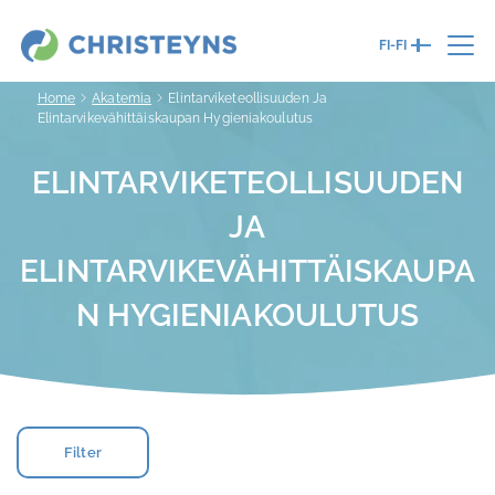
FI-FI
Home
Akatemia
Elintarviketeollisuuden Ja
Elintarvikevähittäiskaupan Hygieniakoulutus
ELINTARVIKETEOLLISUUDEN
JA
ELINTARVIKEVÄHITTÄISKAUPA
N HYGIENIAKOULUTUS
Filter