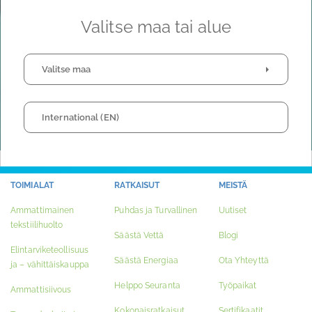
Sisaryrityksemme
Valitse maa tai alue
Valitse maa
International (EN)
TOIMIALAT
RATKAISUT
MEISTÄ
Ammattimainen
Puhdas ja Turvallinen
Uutiset
tekstiilihuolto
Säästä Vettä
Blogi
Elintarviketeollisuus
Säästä Energiaa
Ota Yhteyttä
ja – vähittäiskauppa
Helppo Seuranta
Työpaikat
Ammattisiivous
Kokonaisratkaisut
Sertifikaatit