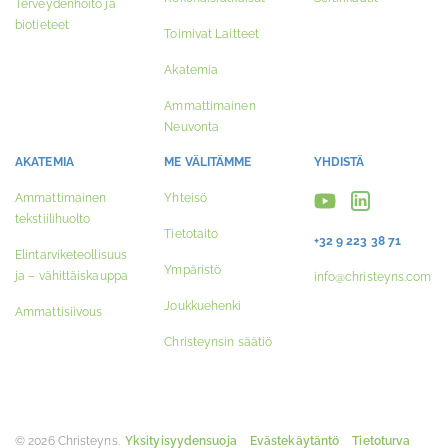
Terveydenhoito ja
biotieteet
Toimivat Laitteet
Akatemia
Ammattimainen
Neuvonta
AKATEMIA
ME VÄLITÄMME
YHDISTÄ
Ammattimainen
Yhteisö
tekstiilihuolto
Tietotaito
+32 9 223 38 71
Elintarviketeollisuus
Ympäristö
ja – vähittäiskauppa
info@christeyns.com
Joukkuehenki
Ammattisiivous
Christeynsin säätiö
© 2026 Christeyns.
Yksityisyydensuoja
Evästekäytäntö
Tietoturva