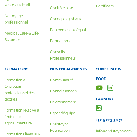
vente au détail
Certificats
Contrôle aisé
Nettoyage
Concepts globaux
professionnel
Équipement adéquat
Medical Care & Life
Sciences
Formations
Conseils
Professionnels
FORMATIONS
NOS ENGAGEMENTS
SUIVEZ-NOUS
FOOD
Formation à
Communauté
l’entretien
Connaissances
professionnel des
LAUNDRY
textiles
Environnement
Formation relative à
Esprit d’équipe
l’industrie
+32 9 223 38 71
agroalimentaire
Christeyns
Foundation
info@christeyns.com
Formations liées aux