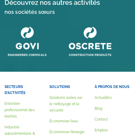
Découvrez nos autres activités
nos sociétés sœurs
SECTEURS
SOLUTIONS
À PROPOS DE NOUS
D’ACTIVITÉS
Solutions axées sur
Actualités
Entretien
le nettoyage et la
Blog
professionnel des
sécurité
textiles
Contact
Économiser l’eau
Industrie
Emplois
Économiser l’énergie
agroalimentaire &