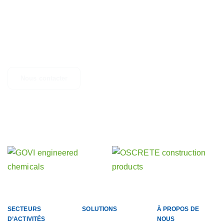
CONTACTEZ-NOUS
Des questions, des suggestions ou simplement besoin d'un
complément d'informations ? N'hésitez pas à nous contacter.
Nous contacter
Découvrez nos autres activités
nos sociétés sœurs
SECTEURS
SOLUTIONS
À PROPOS DE
D’ACTIVITÉS
NOUS