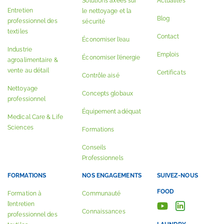
Solutions axées sur
Actualités
Entretien
le nettoyage et la
Blog
professionnel des
sécurité
textiles
Contact
Économiser l’eau
Industrie
Emplois
Économiser l’énergie
agroalimentaire &
vente au détail
Certificats
Contrôle aisé
Nettoyage
Concepts globaux
professionnel
Équipement adéquat
Medical Care & Life
Sciences
Formations
Conseils
Professionnels
FORMATIONS
NOS ENGAGEMENTS
SUIVEZ-NOUS
FOOD
Formation à
Communauté
l’entretien
Connaissances
professionnel des