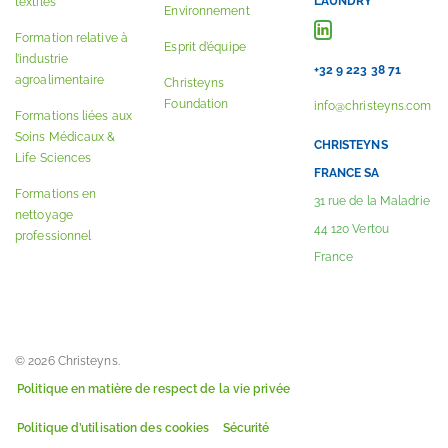
LAUNDRY
textiles
Environnement
Formation relative à
Esprit d’équipe
l’industrie
+32 9 223 38 71
agroalimentaire
Christeyns
Foundation
info@christeyns.com
Formations liées aux
Soins Médicaux &
CHRISTEYNS
Life Sciences
FRANCE SA
Formations en
31 rue de la Maladrie
nettoyage
44 120 Vertou
professionnel
France
© 2026 Christeyns.
Politique en matière de respect de la vie privée
Politique d’utilisation des cookies
Sécurité