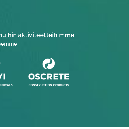
muihin aktiviteetteihimme
yksemme