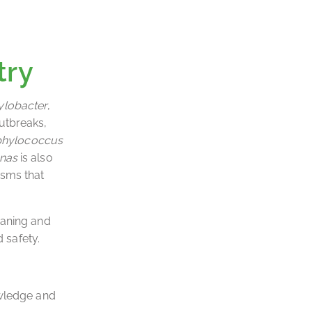
try
lobacter
,
utbreaks,
phylococcus
nas
is also
isms that
eaning and
d safety.
owledge and