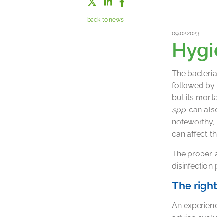
back to news
09.02.2023
Hygi
The bacteria
followed by
but its mort
spp
. can al
noteworthy, 
can affect t
The proper a
disinfection 
The righ
An experienc