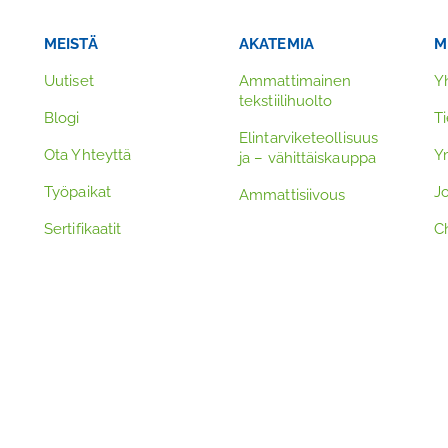
MEISTÄ
AKATEMIA
M
Uutiset
Ammattimainen
Y
tekstiilihuolto
Blogi
Ti
Elintarviketeollisuus
Ota Yhteyttä
Y
ja – vähittäiskauppa
Työpaikat
J
Ammattisiivous
Sertifikaatit
Ch