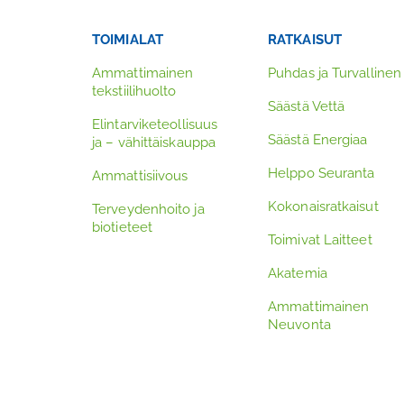
TOIMIALAT
RATKAISUT
Ammattimainen
Puhdas ja Turvallinen
tekstiilihuolto
Säästä Vettä
Elintarviketeollisuus
Säästä Energiaa
ja – vähittäiskauppa
Helppo Seuranta
Ammattisiivous
Kokonaisratkaisut
Terveydenhoito ja
biotieteet
Toimivat Laitteet
Akatemia
Ammattimainen
Neuvonta