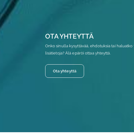
OTA YHTEYTTÄ
Onko sinulla kysyttävää, ehdotuksia tai haluatko 
lisätietoja? Älä epäröi ottaa yhteyttä.
Ota yhteyttä