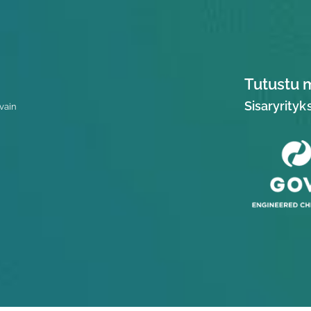
Tutustu 
Sisaryrit
vain