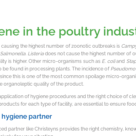
ene in the poultry indus
 causing the highest number of zoonotic outbreaks is
Campy
Salmonella
.
Listeria
does not cause the highest number of o
ality is higher. Other micro-organisms such as
E. coli
and
Sta
so be found in processing plants. The incidence of
Pseudomo
since this is one of the most common spoilage micro-organ
he organoleptic quality of the product.
pplication of hygiene procedures and the right choice of cl
products for each type of facility, are essential to ensure foo
t hygiene partner
ed partner like Christeyns provides the right chemistry, kn