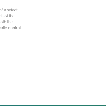
f a select
ds of the
both the
cally control