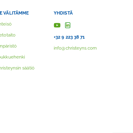
E VÄLITÄMME
YHDISTÄ
hteisö
etotaito
+32 9 223 38 71
mpäristö
info@christeyns.com
oukkuehenki
risteynsin säätiö