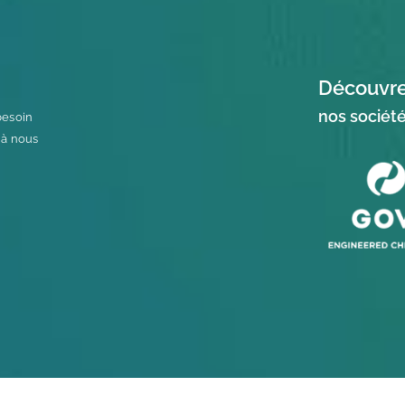
Découvrez
nos sociét
besoin
 à nous