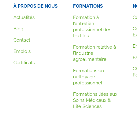
À PROPOS DE NOUS
FORMATIONS
N
Actualités
Formation à
C
l’entretien
Blog
C
professionnel des
E
textiles
Contact
E
Formation relative à
Emplois
l’industrie
Es
agroalimentaire
Certificats
C
Formations en
F
nettoyage
professionnel
Formations liées aux
Soins Médicaux &
Life Sciences