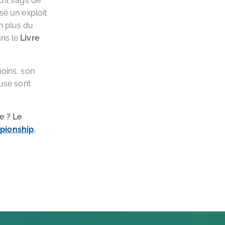
il s’agit de
sé un exploit
n plus du
ans le
Livre
moins, son
ause sont
e ? Le
pionship
.