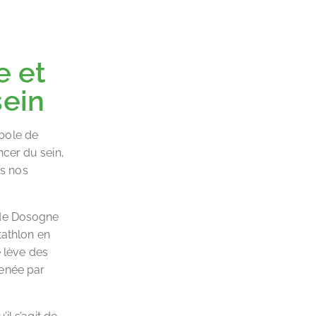
e et
sein
bole de
cer du sein,
ns nos
lde Dosogne
tathlon en
e lève des
menée par