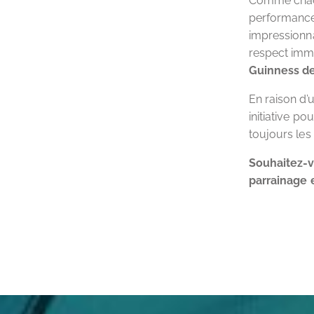
Comme chacun
performances
impressionna
respect imme
Guinness d
En raison d’
initiative p
toujours les
Souhaitez-vo
parrainage 