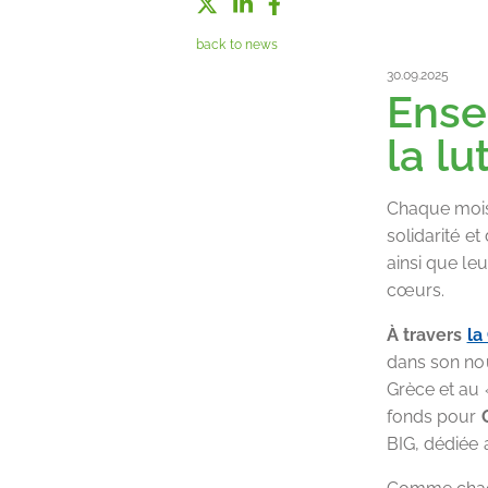
back to news
30.09.2025
Ense
la lu
Chaque mois
solidarité e
ainsi que leu
cœurs.
À travers
la
dans son nou
Grèce et au 
fonds pour
BIG, dédiée 