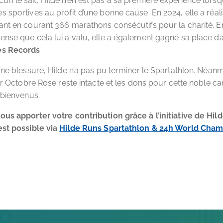
 le sait, Hilde n’en est pas à sa première expérience lorsqu’
 sportives au profit d’une bonne cause. En 2024, elle a réali
nt en courant 366 marathons consécutifs pour la charité. E
nse que cela lui a valu, elle a également gagné sa place d
es Records
.
une blessure, Hilde n’a pas pu terminer le Spartathlon. Néan
our Octobre Rose reste intacte et les dons pour cette noble c
 bienvenus.
us apporter votre contribution grâce à l’initiative de Hild
est possible via
Hilde Runs Spartathlon & 24h World Cham