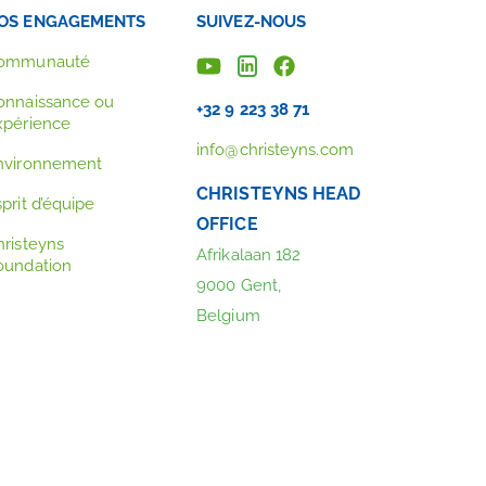
OS ENGAGEMENTS
SUIVEZ-NOUS
ommunauté
onnaissance ou
+32 9 223 38 71
xpérience
info@christeyns.com
nvironnement
CHRISTEYNS HEAD
prit d’équipe
OFFICE
hristeyns
Afrikalaan 182
oundation
9000 Gent,
Belgium