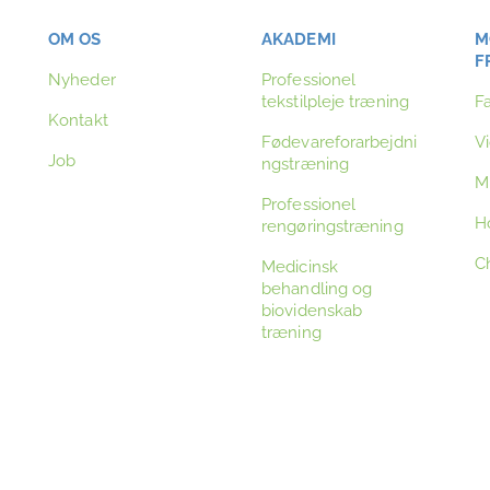
OM OS
AKADEMI
M
F
Nyheder
Professionel
tekstilpleje træning
F
Kontakt
Fødevareforarbejdni
V
Job
ngstræning
Mi
Professionel
H
rengøringstræning
C
Medicinsk
behandling og
biovidenskab
træning