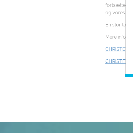
fortsætte me
og vores kun
En stor tak 
Mere informa
CHRISTEYNS
CHRISTEYNS