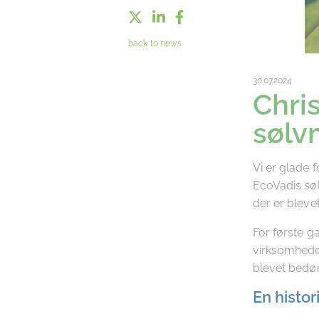
back to news
30.07.2024
Chri
sølv
Vi er glade 
EcoVadis søl
der er bleve
For første g
virksomheder
blevet bedø
En histo