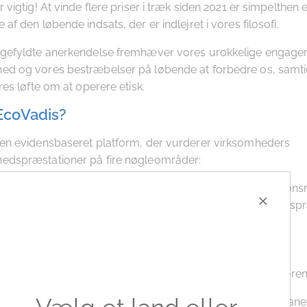
 vigtig! At vinde flere priser i træk siden 2021 er simpelthen 
af den løbende indsats, der er indlejret i vores filosofi.
igefyldte anerkendelse fremhæver vores urokkelige engage
ed og vores bestræbelser på løbende at forbedre os, samti
res løfte om at operere etisk.
EcoVadis?
 en evidensbaseret platform, der vurderer virksomheders
edspræstationer på fire nøgleområder:
urdering af miljøpraksis, ressourceforvaltning og emissions
×
smarked og menneskerettigheder:
Sikring af fair arbejdspr
ldighed og respekt for menneskerettigheder.
rdering af etisk forretningsadfærd, gennemsigtighed og
ruptionsforanstaltninger.
gtigt indkøb:
Fokus på ansvarlig indkøb og leverandørere
r gennemsigtighed, etik og respekt for mennesker og planet