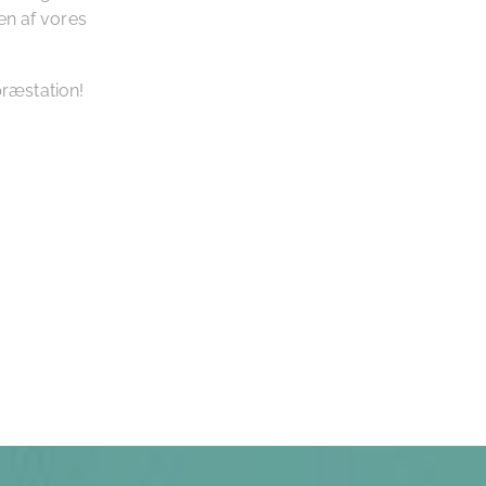
 af ​​vores
præstation!