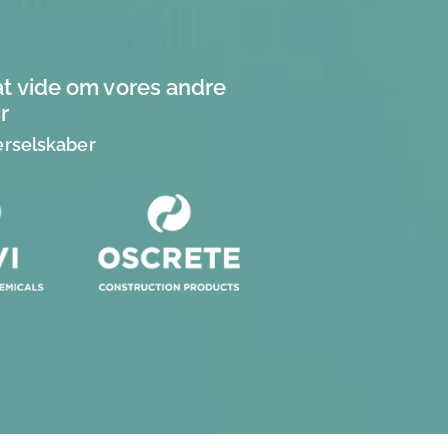
at vide om vores andre
r
erselskaber