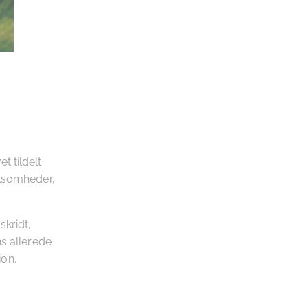
t tildelt
rksomheder,
skridt,
ns allerede
ion.