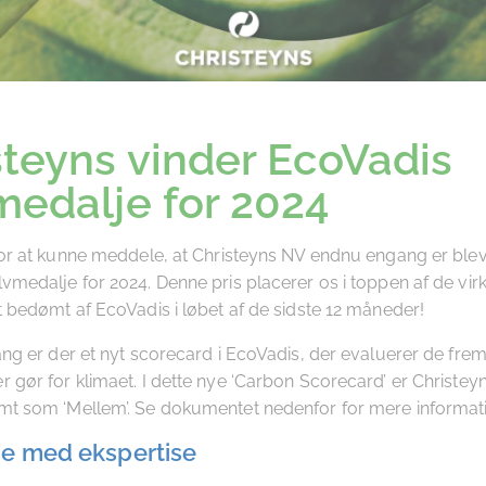
steyns vinder EcoVadis
medalje for 2024
for at kunne meddele, at Christeyns NV endnu engang er bleve
vmedalje for 2024. Denne pris placerer os i toppen af ​​de vi
t bedømt af EcoVadis i løbet af de sidste 12 måneder!
ang er der et nyt scorecard i EcoVadis, der evaluerer de frem
 gør for klimaet. I dette nye ‘Carbon Scorecard’ er Christey
mt som ‘Mellem’. Se dokumentet nedenfor for mere informat
rie med ekspertise