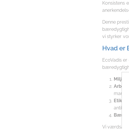
Konsistens er
anerkendelse 
Denne prest
bæredygtigh
vi styrker vo
Hvad er 
EcoVadis er
bæredygtigh
Miljø:
V
Arbejd
mangfo
Etik:
Vu
antikor
Bæredy
Vi værdsætte