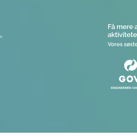
Få mere 
aktivitete
re
Vores søst