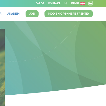
DK-DA
OM OS
KONTAKT
R
AKADEMI
JOB
MOD EN GRØNNERE FREMTID