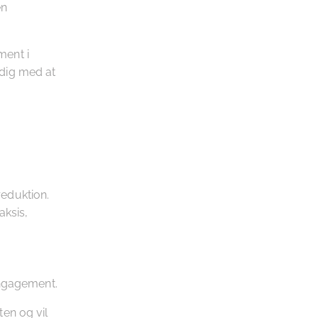
en
ment i
dig med at
reduktion.
aksis,
ngagement.
en og vil