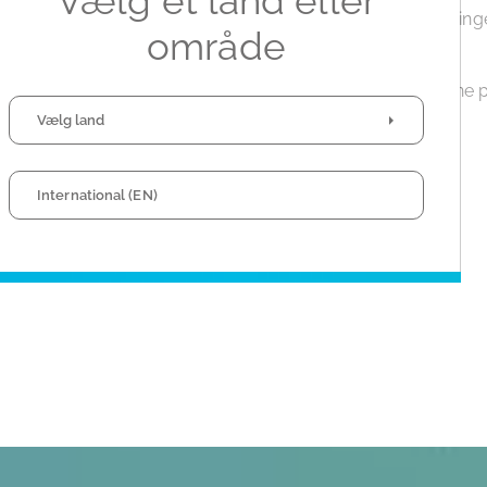
Vælg et land eller
d at finde bæredygtige løsninger for at reducere påvirkningen
område
ders aktiviteter.
til vores dedikerede team, hvis indsats har bidraget til denne 
Vælg land
tion:
_NV_Carbon_Scorecard_2024_07_04
International (EN)
_NV_CSR_Highlights_2024_07_04