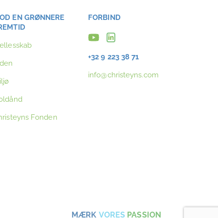
OD EN GRØNNERE
FORBIND
REMTID
ællesskab
+32 9 223 38 71
iden
info@christeyns.com
ljø
oldånd
hristeyns Fonden
MÆRK
VORES
PASSION