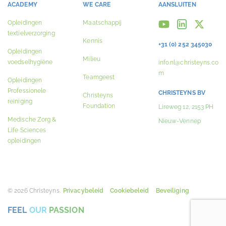
ACADEMY
WE CARE
AANSLUITEN
Opleidingen
Maatschappij
textielverzorging
Kennis
+31 (0) 252 345030
Opleidingen
Milieu
voedselhygiëne
info.nl@christeyns.co
m
Teamgeest
Opleidingen
Professionele
CHRISTEYNS BV
Christeyns
reiniging
Foundation
Lireweg 12, 2153 PH
Medische Zorg &
Nieuw-Vennep
Life Sciences
opleidingen
© 2026 Christeyns.
Privacybeleid
Cookiebeleid
Beveiliging
FEEL
OUR
PASSION