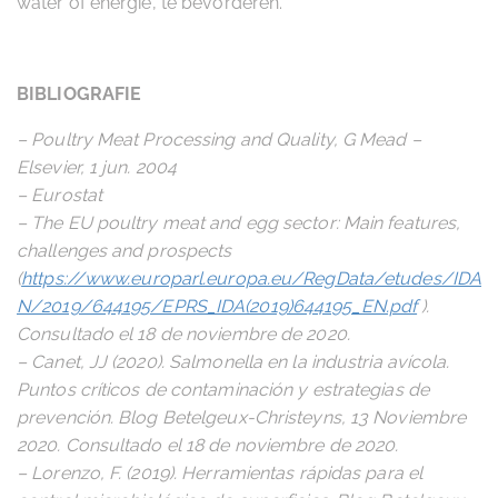
water of energie, te bevorderen.
BIBLIOGRAFIE
– Poultry Meat Processing and Quality, G Mead –
Elsevier, 1 jun. 2004
– Eurostat
– The EU poultry meat and egg sector: Main features,
challenges and prospects
(
https://www.europarl.europa.eu/RegData/etudes/IDA
N/2019/644195/EPRS_IDA(2019)644195_EN.pdf
).
Consultado el 18 de noviembre de 2020.
– Canet, JJ (2020). Salmonella en la industria avícola.
Puntos críticos de contaminación y estrategias de
prevención. Blog Betelgeux-Christeyns, 13 Noviembre
2020. Consultado el 18 de noviembre de 2020.
– Lorenzo, F. (2019). Herramientas rápidas para el