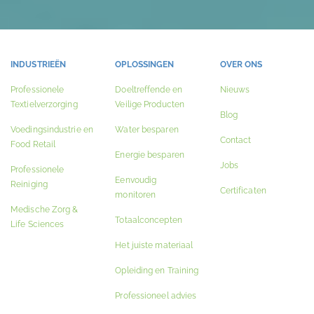
INDUSTRIEËN
OPLOSSINGEN
OVER ONS
Professionele
Doeltreffende en
Nieuws
Textielverzorging
Veilige Producten
Blog
Voedingsindustrie en
Water besparen
Contact
Food Retail
Energie besparen
Jobs
Professionele
Eenvoudig
Reiniging
Certificaten
monitoren
Medische Zorg &
Totaalconcepten
Life Sciences
Het juiste materiaal
Opleiding en Training
Professioneel advies