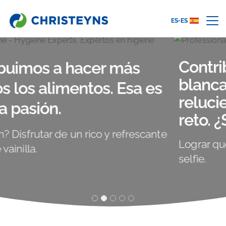
ES-ES
Contribuimos a que la ropa
blanca esté limpia y
reluciente. Ese es nuestro
reto. ¿Su reto?
Lograr que ambos quepan en este divertido
selfie.