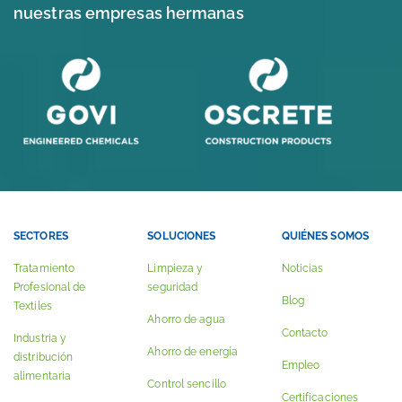
nuestras empresas hermanas
SECTORES
SOLUCIONES
QUIÉNES SOMOS
Tratamiento
Limpieza y
Noticias
Profesional de
seguridad
Blog
Textiles
Ahorro de agua
Contacto
Industria y
Ahorro de energía
distribución
Empleo
alimentaria
Control sencillo
Certificaciones